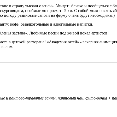
ие в страну тысячи оленей». Увидеть близко и пообщаться с б
экскурсоводом, необходимо проехать 5 км. С собой можно взять я
ю погоду резиновые сапоги на ферму очень будут необходимы.)
нту: кофе, безалкогольные и алкогольные напитки.
Оленья застава». Любимые песни под живой вокал артистов!
аста в детской ресторана! «Академия затей» - вечерняя анимация
окалом.
вые и пантово-травяные ванны, пантовый чай, фито-бочка + п