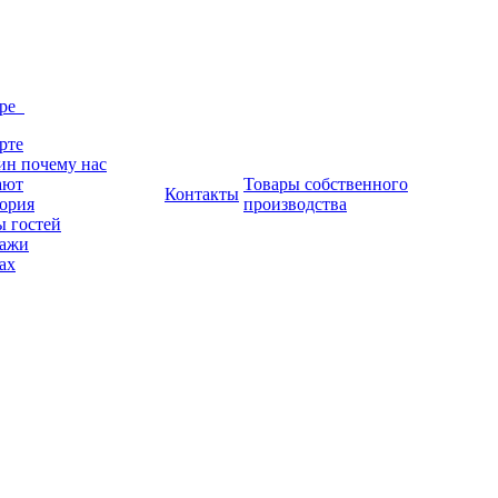
тре
рте
ин почему нас
ают
Товары собственного
Контакты
ория
производства
 гостей
тажи
ах