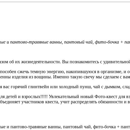
вые и пантово-травяные ванны, пантовый чай, фито-бочка + п
сказом об их жизнедеятельности. Вы познакомитесь с удивительн
 способен сжечь темную энергию, накопившуюся в организме, и о
 ценны изделия из вощины. Именно такую свечу мы сделаем с ва
я вас горячий глинтвейн или холодный пунш, чай с дымком, сла
я детей и взрослых!!!!! Увлекательный новый Фото-квест для в
объединяет участников квеста, учит распределять обязанности и в
ые и пантово-травяные ванны, пантовый чай, фито-бочка + пан