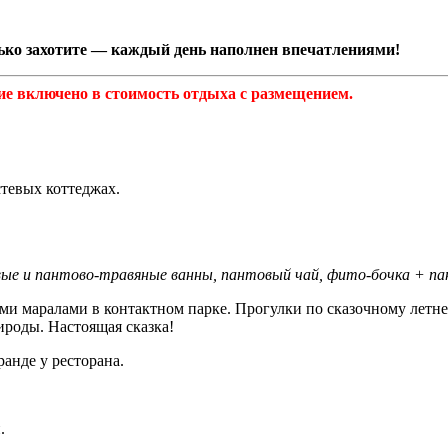
лько захотите — каждый день наполнен впечатлениями!
ие включено в стоимость отдыха с размещением.
стевых коттеджах.
вые и пантово-травяные ванны, пантовый чай, фито-бочка + п
и маралами в контактном парке. Прогулки по сказочному летнем
ироды. Настоящая сказка!
ранде у ресторана.
.