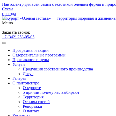
Пантоцентр для всей семьи с экзотикой оленьей фермы и прир
Схема
проезда
Меню
Забронировать номер
Заказать звонок
+7 (342)
258-05-05
Программы и акции
Оздоровительные программы
Проживание и цены
Услуги
Продукция собственного производства
Досуг
Галерея
О пантоцентре
О курорте
5 причин почему нас выбирают
Территория
Отзывы гостей
Репортажи
О пантах
Контакты