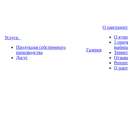
О пантоцен
О куро
Услуги
5 прич
Продукция собственного
выбир
Галерея
производства
Террит
Досуг
Отзывы
Репор
О пант